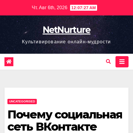
Перейти
Чт. Авг 6th, 2026
12:07:28 AM
к
содержимому
NetNurture
Культивирование онлайн-мудрости
UNCATEGORISED
Почему социальная
сеть ВКонтакте