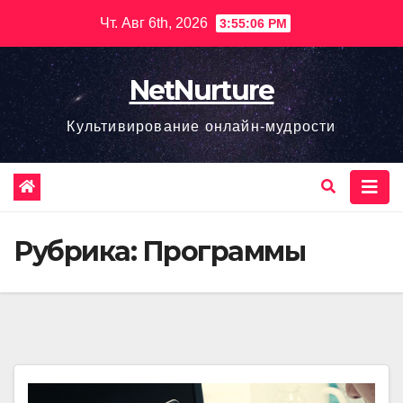
Перейти
Чт. Авг 6th, 2026
3:55:07 PM
к
содержимому
NetNurture
Культивирование онлайн-мудрости
Рубрика:
Программы