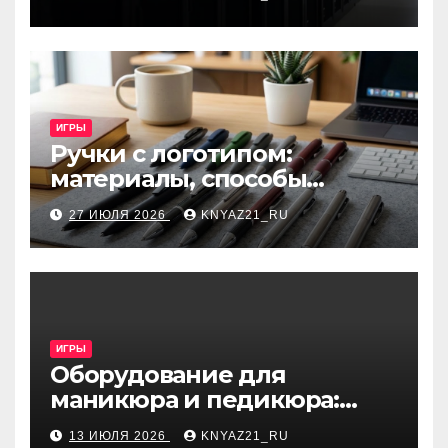
виды и критерии выбора
ИГРЫ
Ручки с логотипом:
материалы, способы
нанесения и особенности
27 ИЮЛЯ 2026
KNYAZ21_RU
выбора
ИГРЫ
Оборудование для
маникюра и педикюра:
виды и критерии выбора
13 ИЮЛЯ 2026
KNYAZ21_RU