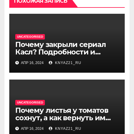
ПОХОЖАЯ ЗАПИСЬ
UNCATEGORISED
Почему закрыли сериал
Касл? Подробности и
причины
АПР 16, 2024
KNYAZ21_RU
UNCATEGORISED
Почему листья у томатов
сохнут, а как вернуть им
здоровый вид — причины
АПР 16, 2024
KNYAZ21_RU
и способы решения