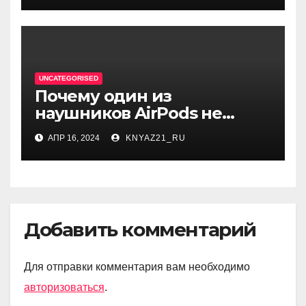
проблемы
UNCATEGORISED
Почему один из
наушников AirPods не
работает, а другой
АПР 16, 2024
KNYAZ21_RU
работает — обзор
возможных причин и
способы их устранения
Добавить комментарий
Для отправки комментария вам необходимо
авторизоваться
.