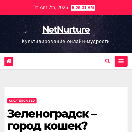
Перейти
Пт. Авг 7th, 2026
5:29:32 AM
к
содержимому
NetNurture
Культивирование онлайн-мудрости
UNCATEGORISED
Зеленоградск –
город кошек?