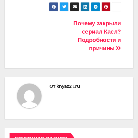
Навигация
Почему закрыли
сериал Касл?
по
Подробности и
записям
причины
От
knyaz21_ru