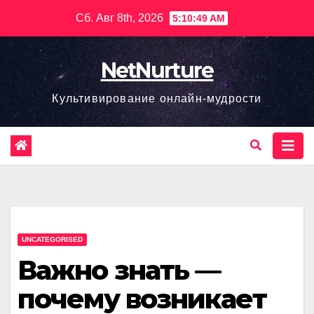
Перейти
Сб. Авг 8th, 2026
5:10:50 AM
к
содержимому
NetNurture
Культивирование онлайн-мудрости
UNCATEGORISED
Важно знать —
почему возникает