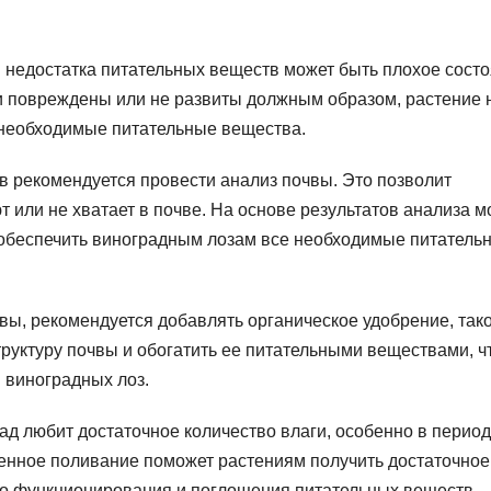
й недостатка питательных веществ может быть плохое сост
и повреждены или не развиты должным образом, растение 
я необходимые питательные вещества.
в рекомендуется провести анализ почвы. Это позволит
т или не хватает в почве. На основе результатов анализа 
 обеспечить виноградным лозам все необходимые питатель
ы, рекомендуется добавлять органическое удобрение, тако
труктуру почвы и обогатить ее питательными веществами, ч
 виноградных лоз.
ад любит достаточное количество влаги, особенно в период
ренное поливание поможет растениям получить достаточное
го функционирования и поглощения питательных веществ.