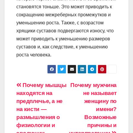
становятся тоньше. Это может приводить к
сокращению межреберных промежутков и
уменьшению роста. Также, с возрастом
хрящики суставов подвергаются износу, что
может приводить к уменьшению размеров
суставов и, как следствие, к уменьшению
роста человека.
Навигация
Почему мышцы
Почему мужчина
находятся на
не называет
по
предплечье, а не
женщину по
записям
на кисти —
имени?
размышления о
Возможные
физиологии и
причины и