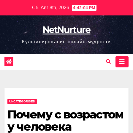
Перейти
Сб. Авг 8th, 2026
4:42:05 PM
к
содержимому
NetNurture
Культивирование онлайн-мудрости
UNCATEGORISED
Почему с возрастом
у человека