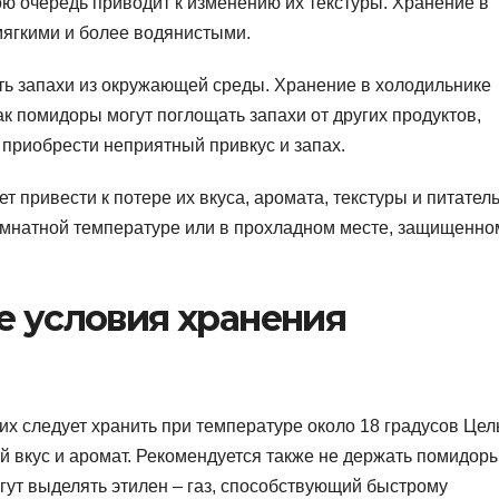
ою очередь приводит к изменению их текстуры. Хранение в
мягкими и более водянистыми.
ь запахи из окружающей среды. Хранение в холодильнике
как помидоры могут поглощать запахи от других продуктов,
 приобрести неприятный привкус и запах.
т привести к потере их вкуса, аромата, текстуры и питател
омнатной температуре или в прохладном месте, защищенно
е условия хранения
х следует хранить при температуре около 18 градусов Цел
й вкус и аромат. Рекомендуется также не держать помидор
огут выделять этилен – газ, способствующий быстрому