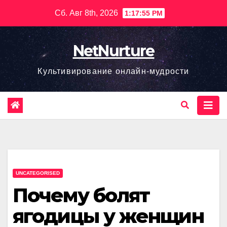
Перейти
Сб. Авг 8th, 2026
1:17:56 PM
к
содержимому
NetNurture
Культивирование онлайн-мудрости
UNCATEGORISED
Почему болят
ягодицы у женщин