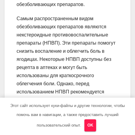
обезболивающих препаратов.
Самым распространенным видом
обезболивающих препаратов являются
некстероидные противовоспалительные
препараты (НПВП). Эти препараты помогут
снизить воспаление и облегчить боль в
ягодицах. Некоторые НПВП доступны без
рецепта в аптеках и могут быть
использованы для краткосрочного
облегчения боли. Однако, перед
использованием НПВП рекомендуется
проконсультироваться с врачом или
Этот сайт использует куки-файлы и другие технологии, чтобы
фармацевтом, чтобы убедиться, что они
помочь вам в навигации, а также предоставить лучший
безопасны для вас и сочетаются с другими
препаратами, которые вы принимаете.
пользовательский опыт.
OK