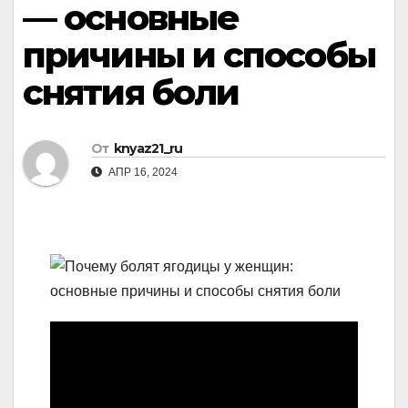
— основные
причины и способы
снятия боли
От
knyaz21_ru
АПР 16, 2024