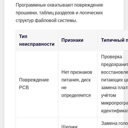
Программные охватывают повреждение
прошивки, таблиц разделов и логических
структур файловой системы.
Тип
Признаки
Типичный 
неисправности
Проверка
предохранит
Нет признаков
восстановл
Повреждение
питания, диск
питающих ц
PCB
не
замена плат
определяется
учётом
микропрогр
идентифика
Замена гол
Щелчки,