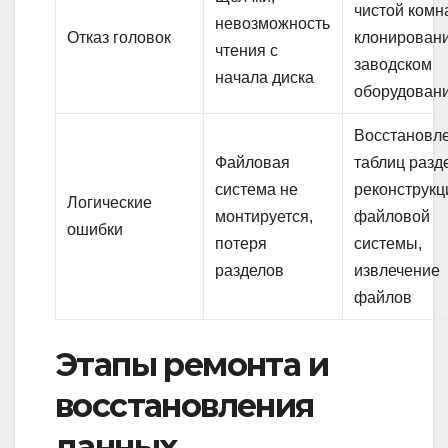
чистой комн
невозможность
Отказ головок
клонирован
чтения с
заводском
начала диска
оборудован
Восстановл
Файловая
таблиц разд
система не
реконструкц
Логические
монтируется,
файловой
ошибки
потеря
системы,
разделов
извлечение
файлов
Этапы ремонта и
восстановления
данных