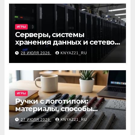
ИГРЫ
Серверы, системы
хранения данных и сетевое
оборудование: ключевые
28 ИЮЛЯ 2026
KNYAZ21_RU
виды и критерии выбора
ИГРЫ
Ручки с логотипом:
материалы, способы
нанесения и особенности
27 ИЮЛЯ 2026
KNYAZ21_RU
выбора