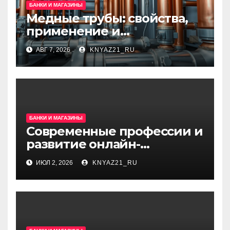
БАНКИ И МАГАЗИНЫ
Медные трубы: свойства,
применение и
особенности выбора
АВГ 7, 2026
KNYAZ21_RU
БАНКИ И МАГАЗИНЫ
Современные профессии и
развитие онлайн-
образования
ИЮЛ 2, 2026
KNYAZ21_RU