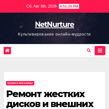
Перейти
Сб. Авг 8th, 2026
4:51:27 PM
к
содержимому
NetNurture
Культивирование онлайн-мудрости
БАНКИ И МАГАЗИНЫ
Ремонт жестких
дисков и внешних