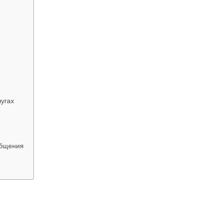
угах
общения