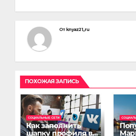
записям
От
knyaz21_ru
ПОХОЖАЯ ЗАПИСЬ
СОЦИАЛЬНЫЕ СЕТИ
СОЦИАЛ
Как заполнить
Поп
шапку профиля в
Мар