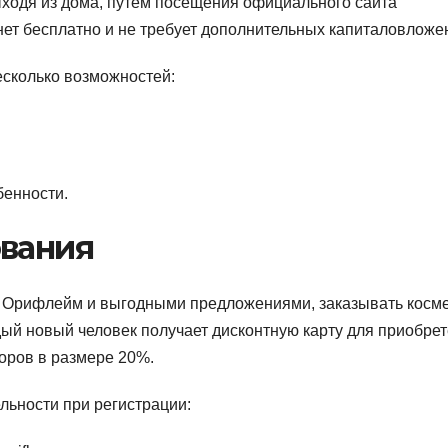
ходя из дома, путем посещения официального сайта
нет бесплатно и не требует дополнительных капиталовложе
есколько возможностей:
бенности.
ования
и Орифлейм и выгодными предложениями, заказывать косме
ждый новый человек получает дисконтную карту для приобре
оров в размере 20%.
льности при регистрации: