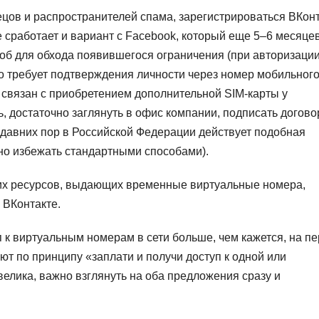
ецов и распространителей спама, зарегистрироваться ВКон
 сработает и вариант с Facebook, который еще 5–6 месяце
соб для обхода появившегося ограничения (при авторизаци
о требует подтверждения личности через номер мобильног
– связан с приобретением дополнительной SIM-карты у
, достаточно заглянуть в офис компании, подписать догово
едавних пор в Российской Федерации действует подобная
но избежать стандартными способами).
их ресурсов, выдающих временные виртуальные номера,
 ВКонтакте.
 к виртуальным номерам в сети больше, чем кажется, на п
ют по принципу «заплати и получи доступ к одной или
велика, важно взглянуть на оба предложения сразу и