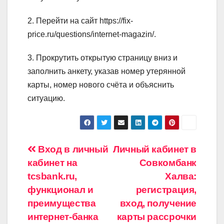
2. Перейти на сайт https://fix-
price.ru/questions/internet-magazin/.
3. Прокрутить открытую страницу вниз и
заполнить анкету, указав номер утерянной
карты, номер нового счёта и объяснить
ситуацию.
Навигация
Вход в личный
Личный кабинет в
кабинет на
Совкомбанк
по
tcsbank.ru,
Халва:
записям
функционал и
регистрация,
преимущества
вход, получение
интернет-банка
карты рассрочки