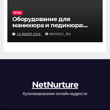
ИГРЫ
Оборудование для
маникюра и педикюра:
виды и критерии выбора
13 ИЮЛЯ 2026
KNYAZ21_RU
NetNurture
Культивирование онлайн-мудрости