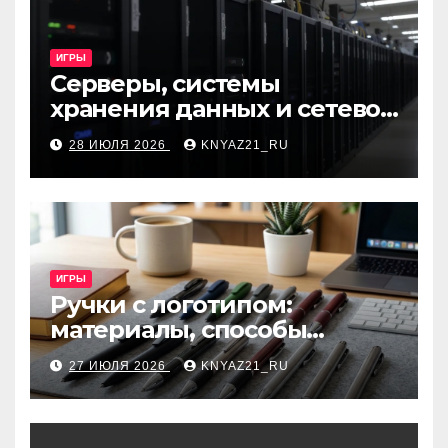
ИГРЫ
Серверы, системы
хранения данных и сетевое
оборудование: ключевые
28 ИЮЛЯ 2026
KNYAZ21_RU
виды и критерии выбора
ИГРЫ
Ручки с логотипом:
материалы, способы
нанесения и особенности
27 ИЮЛЯ 2026
KNYAZ21_RU
выбора