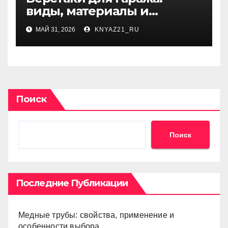
виды, материалы и
критерии выбора
МАЙ 31, 2026
KNYAZ21_RU
Поиск
Поиск
Последние Публикации
Медные трубы: свойства, применение и
особенности выбора