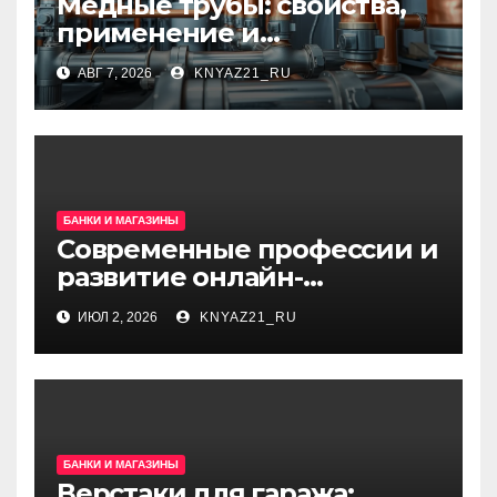
Медные трубы: свойства,
применение и
особенности выбора
АВГ 7, 2026
KNYAZ21_RU
БАНКИ И МАГАЗИНЫ
Современные профессии и
развитие онлайн-
образования
ИЮЛ 2, 2026
KNYAZ21_RU
БАНКИ И МАГАЗИНЫ
Верстаки для гаража: