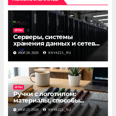
ИГРЫ
Серверы, системы
хранения данных и сетевое
оборудование: ключевые
ИЮЛ 28, 2026
KNYAZ21_RU
виды и критерии выбора
ИГРЫ
Ручки с логотипом:
материалы, способы
нанесения и особенности
ИЮЛ 27, 2026
KNYAZ21_RU
выбора