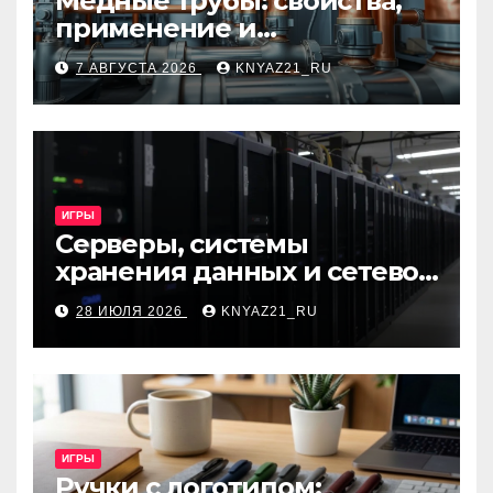
Медные трубы: свойства,
применение и
особенности выбора
7 АВГУСТА 2026
KNYAZ21_RU
ИГРЫ
Серверы, системы
хранения данных и сетевое
оборудование: ключевые
28 ИЮЛЯ 2026
KNYAZ21_RU
виды и критерии выбора
ИГРЫ
Ручки с логотипом: