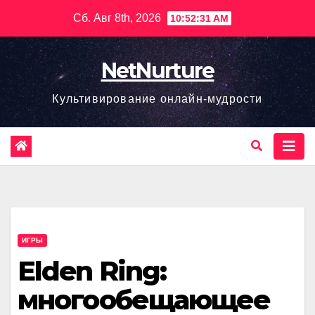
Перейти
Сб. Авг 8th, 2026
10:52:32 AM
к
содержимому
NetNurture
Культивирование онлайн-мудрости
ИГРЫ
Elden Ring:
многообещающее